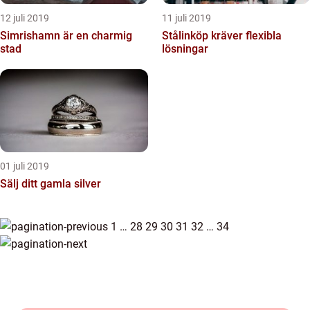
12 juli 2019
11 juli 2019
Simrishamn är en charmig
Stålinköp kräver flexibla
stad
lösningar
01 juli 2019
Sälj ditt gamla silver
1
…
28
29
30
31
32
…
34