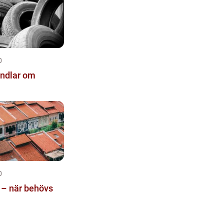
0
andlar om
0
 – när behövs