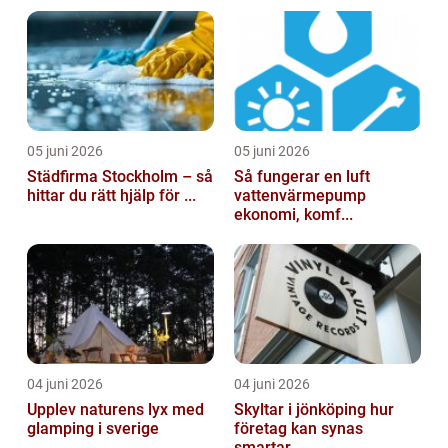
05 juni 2026
05 juni 2026
Städfirma Stockholm – så
Så fungerar en luft
hittar du rätt hjälp för ...
vattenvärmepump
ekonomi, komf...
04 juni 2026
04 juni 2026
Upplev naturens lyx med
Skyltar i jönköping hur
glamping i sverige
företag kan synas
smartar...