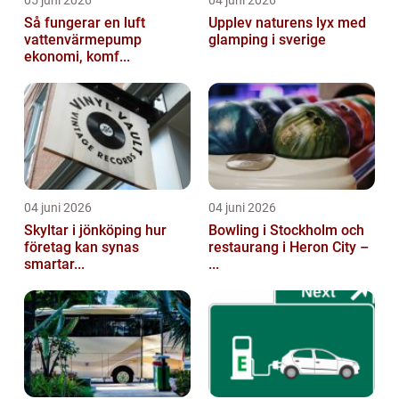
05 juni 2026
04 juni 2026
Så fungerar en luft
Upplev naturens lyx med
vattenvärmepump
glamping i sverige
ekonomi, komf...
04 juni 2026
04 juni 2026
Skyltar i jönköping hur
Bowling i Stockholm och
företag kan synas
restaurang i Heron City –
smartar...
...