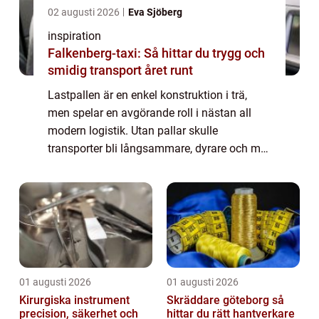
02 augusti 2026
Eva Sjöberg
inspiration
Falkenberg-taxi: Så hittar du trygg och
smidig transport året runt
Lastpallen är en enkel konstruktion i trä,
men spelar en avgörande roll i nästan all
modern logistik. Utan pallar skulle
transporter bli långsammare, dyrare och mer
riskfyllda. En standardpall bär allt från
livsmedel och elektronik till byggmaterial ...
01 augusti 2026
01 augusti 2026
Kirurgiska instrument
Skräddare göteborg så
precision, säkerhet och
hittar du rätt hantverkare