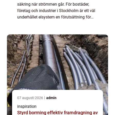
säkring när strömmen går. För bostäder,
företag och industrier i Stockholm är ett väl
underhållet elsystem en förutsättning för
säkerhet, driftssäkerhet och rimliga
energikostnader. Med planerad service,
regelb...
07 augusti 2026
admin
inspiration
Styrd borrning effektiv framdragning av