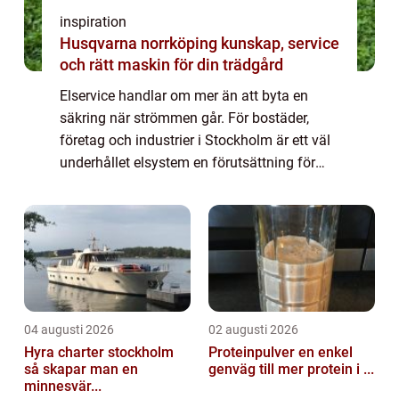
inspiration
Husqvarna norrköping kunskap, service
och rätt maskin för din trädgård
Elservice handlar om mer än att byta en
säkring när strömmen går. För bostäder,
företag och industrier i Stockholm är ett väl
underhållet elsystem en förutsättning för
säkerhet, driftssäkerhet och rimliga
energikostnader. Med planerad service,
regelb...
04 augusti 2026
02 augusti 2026
Hyra charter stockholm
Proteinpulver en enkel
så skapar man en
genväg till mer protein i ...
minnesvär...