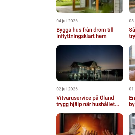
04 juli 2026
03 
Bygga hus från dröm till
Så
inflyttningsklart hem
tr
02 juli 2026
01 
Vitvaruservice på Öland
Ent
trygg hjälp när hushållet...
by