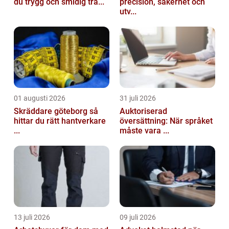
du trygg och smidig tra...
precision, säkerhet och
utv...
01 augusti 2026
31 juli 2026
Skräddare göteborg så
Auktoriserad
hittar du rätt hantverkare
översättning: När språket
...
måste vara ...
13 juli 2026
09 juli 2026