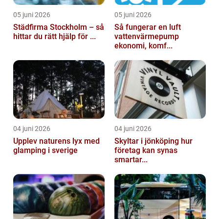
05 juni 2026
05 juni 2026
Städfirma Stockholm – så
Så fungerar en luft
hittar du rätt hjälp för ...
vattenvärmepump
ekonomi, komf...
04 juni 2026
04 juni 2026
Upplev naturens lyx med
Skyltar i jönköping hur
glamping i sverige
företag kan synas
smartar...