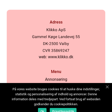
Adress
web:
www.klikko.dk
Menu
Annonsering
Om oss
På vores website bruges cookies til at huske dine indstillinger,
Cookies
statistik og personalisering af indhold og annoncer. Denne
information deles med tredjepart. Ved fortsat brug af websiden
Kontakta oss
godkender du cookiepolitikken.
Sitemap
Ok
Privatlivspolitik