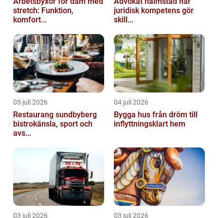
Arbetsbyxor för dam med
Advokat halmstad när
stretch: Funktion,
juridisk kompetens gör
komfort...
skill...
05 juli 2026
04 juli 2026
Restaurang sundbyberg
Bygga hus från dröm till
bistrokänsla, sport och
inflyttningsklart hem
avs...
03 juli 2026
03 juli 2026