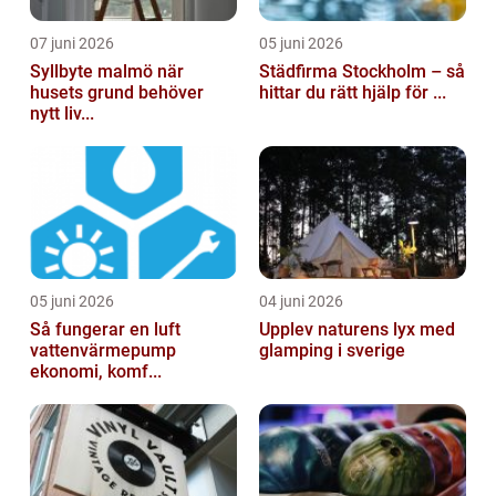
07 juni 2026
05 juni 2026
Syllbyte malmö när
Städfirma Stockholm – så
husets grund behöver
hittar du rätt hjälp för ...
nytt liv...
05 juni 2026
04 juni 2026
Så fungerar en luft
Upplev naturens lyx med
vattenvärmepump
glamping i sverige
ekonomi, komf...