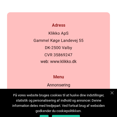
Adress
web:
www.klikko.dk
Menu
Annonsering
Om oss
På vores website bruges cookies til at huske dine indstillinger,
Cookies
statistik og personalisering af indhold og annoncer. Denne
information deles med tredjepart. Ved fortsat brug af websiden
Kontakta oss
godkender du cookiepolitikken.
Sitemap