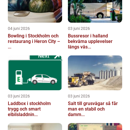
04 juni 2026
03 juni 2026
Bowling i Stockholm och
Bussresor i halland
restaurang i Heron City –
bekväma upplevelser
...
längs väs...
03 juni 2026
03 juni 2026
Laddbox i stockholm
Salt till grusvägar så får
trygg och smart
man en stabil och
elbilsladdnin...
damm...