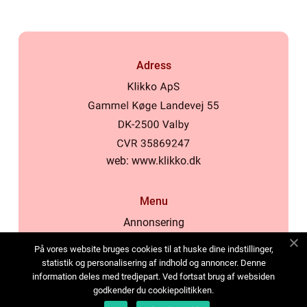
Adress
web:
www.klikko.dk
Menu
Annonsering
Om oss
På vores website bruges cookies til at huske dine indstillinger,
Cookies
statistik og personalisering af indhold og annoncer. Denne
information deles med tredjepart. Ved fortsat brug af websiden
Kontakta oss
godkender du cookiepolitikken.
Sitemap