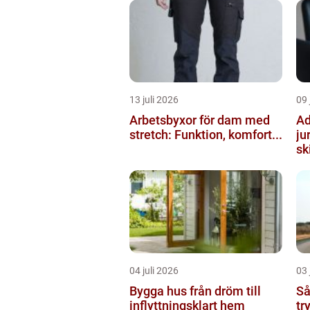
13 juli 2026
09 
Arbetsbyxor för dam med
Ad
stretch: Funktion, komfort...
ju
ski
04 juli 2026
03 
Bygga hus från dröm till
Så
inflyttningsklart hem
tr