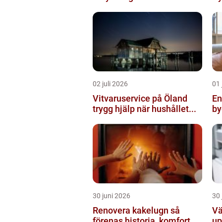
02 juli 2026
01 
Vitvaruservice på Öland
Ent
trygg hjälp när hushållet...
by
30 juni 2026
30 
Renovera kakelugn så
Vä
förenas historia, komfort
up