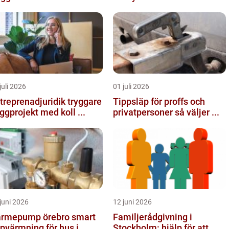
juli 2026
01 juli 2026
reprenadjuridik tryggare
Tippsläp för proffs och
ggprojekt med koll ...
privatpersoner så väljer ...
juni 2026
12 juni 2026
rmepump örebro smart
Familjerådgivning i
pvärmning för hus i
Stockholm: hjälp för att