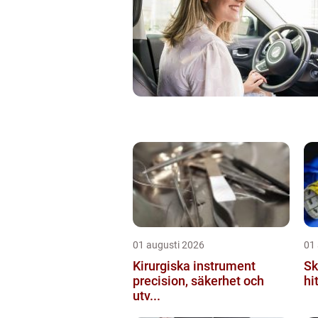
01 augusti 2026
01
Kirurgiska instrument
Sk
precision, säkerhet och
hi
utv...