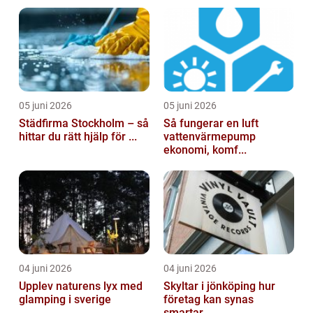
05 juni 2026
05 juni 2026
Städfirma Stockholm – så
Så fungerar en luft
hittar du rätt hjälp för ...
vattenvärmepump
ekonomi, komf...
04 juni 2026
04 juni 2026
Upplev naturens lyx med
Skyltar i jönköping hur
glamping i sverige
företag kan synas
smartar...