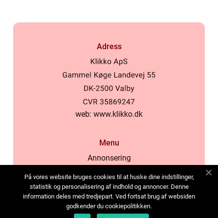
Adress
web:
www.klikko.dk
Menu
Annonsering
Om oss
På vores website bruges cookies til at huske dine indstillinger,
Cookies
statistik og personalisering af indhold og annoncer. Denne
information deles med tredjepart. Ved fortsat brug af websiden
Kontakta oss
godkender du cookiepolitikken.
Sitemap