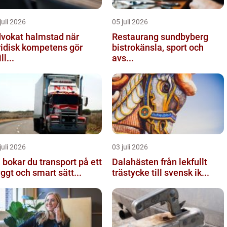
juli 2026
05 juli 2026
vokat halmstad när
Restaurang sundbyberg
ridisk kompetens gör
bistrokänsla, sport och
ll...
avs...
juli 2026
03 juli 2026
 bokar du transport på ett
Dalahästen från lekfullt
yggt och smart sätt...
trästycke till svensk ik...