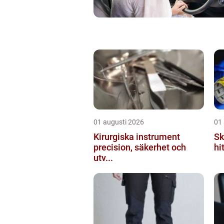
01 augusti 2026
01
Kirurgiska instrument
Sk
precision, säkerhet och
hi
utv...