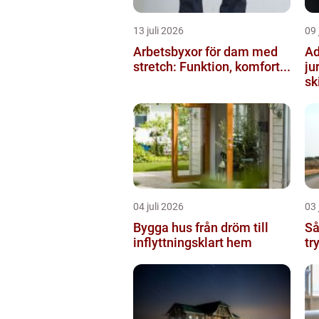
13 juli 2026
09 
Arbetsbyxor för dam med
Ad
stretch: Funktion, komfort...
ju
ski
04 juli 2026
03 
Bygga hus från dröm till
Så
inflyttningsklart hem
tr