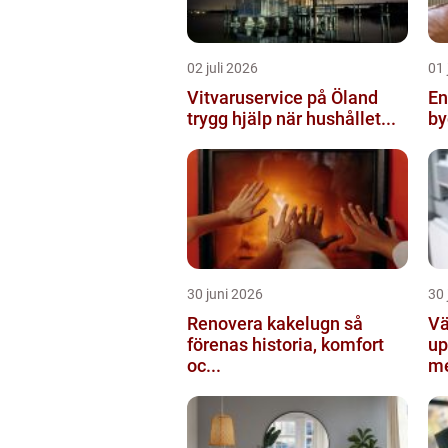
02 juli 2026
01 
Vitvaruservice på Öland
Ent
trygg hjälp när hushållet...
by
30 juni 2026
30 
Renovera kakelugn så
Vä
förenas historia, komfort
up
oc...
me