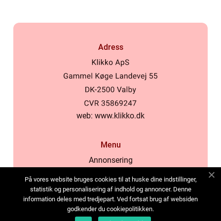
Adress
web:
www.klikko.dk
Menu
Annonsering
Om oss
På vores website bruges cookies til at huske dine indstillinger,
Cookies
statistik og personalisering af indhold og annoncer. Denne
information deles med tredjepart. Ved fortsat brug af websiden
Kontakta oss
godkender du cookiepolitikken.
Sitemap