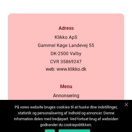
Adress
web:
www.klikko.dk
Menu
Annonsering
Om oss
På vores website bruges cookies til at huske dine indstillinger,
Cookies
statistik og personalisering af indhold og annoncer. Denne
information deles med tredjepart. Ved fortsat brug af websiden
Kontakta oss
godkender du cookiepolitikken.
Sitemap