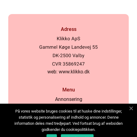
Adress
web:
www.klikko.dk
Menu
Annonsering
Om oss
På vores website bruges cookies til at huske dine indstillinger,
Cookies
statistik og personalisering af indhold og annoncer. Denne
information deles med tredjepart. Ved fortsat brug af websiden
Kontakta oss
godkender du cookiepolitikken.
Sitemap