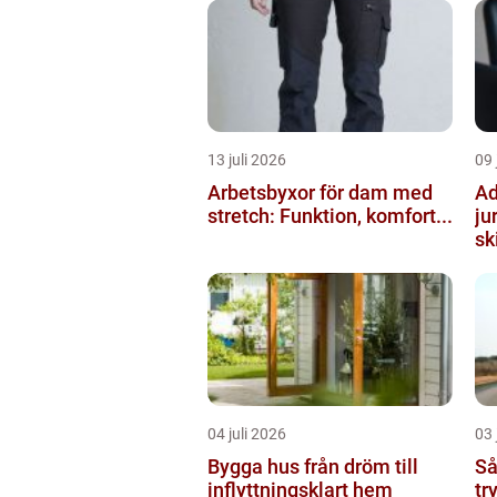
13 juli 2026
09 
Arbetsbyxor för dam med
Ad
stretch: Funktion, komfort...
ju
ski
04 juli 2026
03 
Bygga hus från dröm till
Så
inflyttningsklart hem
tr