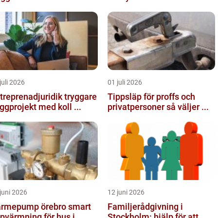
juli 2026
01 juli 2026
reprenadjuridik tryggare
Tippsläp för proffs och
ggprojekt med koll ...
privatpersoner så väljer ...
juni 2026
12 juni 2026
rmepump örebro smart
Familjerådgivning i
pvärmning för hus i
Stockholm: hjälp för att