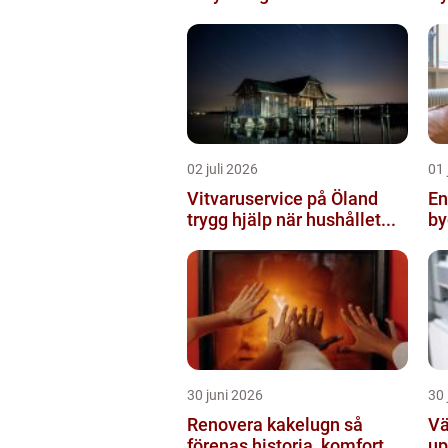
02 juli 2026
01 
Vitvaruservice på Öland
Ent
trygg hjälp när hushållet...
by
30 juni 2026
30 
Renovera kakelugn så
Vä
förenas historia, komfort
up