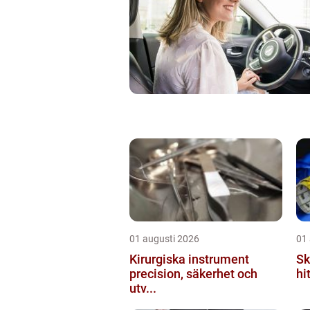
01 augusti 2026
01
Kirurgiska instrument
Sk
precision, säkerhet och
hi
utv...