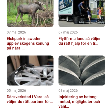
07 maj 2026
07 maj 2026
Elchpark in sweden
Flyttfirma lund så väljer
upplev skogens konung
du rätt hjälp för en tr...
på nära ...
05 maj 2026
03 maj 2026
Däckverkstad i Vara: så
Injektering av betong:
väljer du rätt partner för...
metod, möjligheter och
vanl...