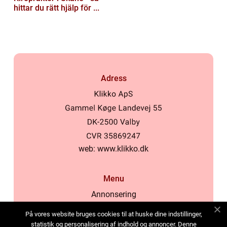
hittar du rätt hjälp för ...
Adress
web:
www.klikko.dk
Menu
Annonsering
Om oss
På vores website bruges cookies til at huske dine indstillinger,
Cookies
statistik og personalisering af indhold og annoncer. Denne