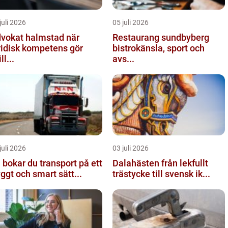
juli 2026
05 juli 2026
vokat halmstad när
Restaurang sundbyberg
ridisk kompetens gör
bistrokänsla, sport och
ll...
avs...
juli 2026
03 juli 2026
 bokar du transport på ett
Dalahästen från lekfullt
yggt och smart sätt...
trästycke till svensk ik...