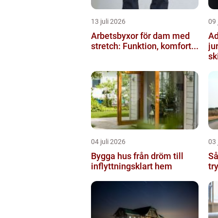
13 juli 2026
09 
Arbetsbyxor för dam med
Ad
stretch: Funktion, komfort...
ju
ski
04 juli 2026
03 
Bygga hus från dröm till
Så
inflyttningsklart hem
tr