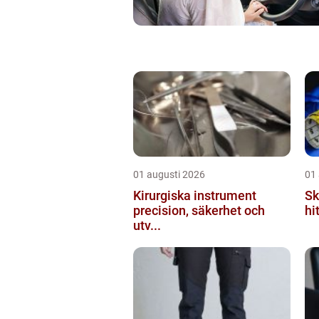
01 augusti 2026
01
Kirurgiska instrument
Sk
precision, säkerhet och
hi
utv...