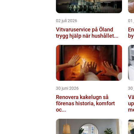
02 juli 2026
01 
Vitvaruservice på Öland
Ent
trygg hjälp när hushållet...
by
30 juni 2026
30 
Renovera kakelugn så
Vä
förenas historia, komfort
up
oc...
me