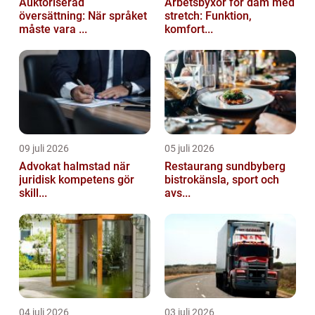
Auktoriserad
Arbetsbyxor för dam med
översättning: När språket
stretch: Funktion,
måste vara ...
komfort...
09 juli 2026
05 juli 2026
Advokat halmstad när
Restaurang sundbyberg
juridisk kompetens gör
bistrokänsla, sport och
skill...
avs...
04 juli 2026
03 juli 2026