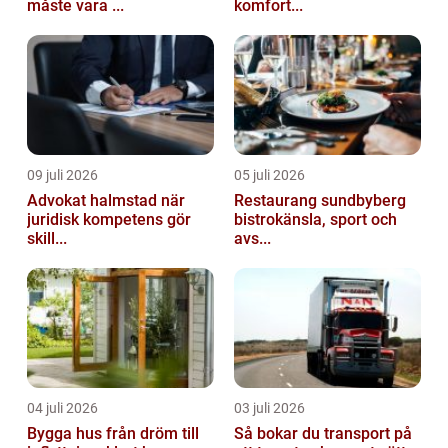
måste vara ...
komfort...
09 juli 2026
05 juli 2026
Advokat halmstad när
Restaurang sundbyberg
juridisk kompetens gör
bistrokänsla, sport och
skill...
avs...
04 juli 2026
03 juli 2026
Bygga hus från dröm till
Så bokar du transport på