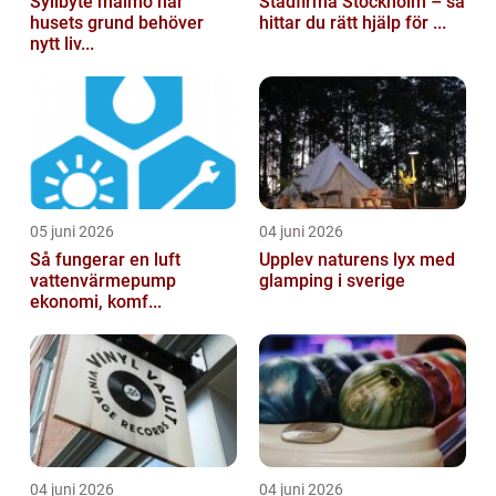
Syllbyte malmö när
Städfirma Stockholm – så
husets grund behöver
hittar du rätt hjälp för ...
nytt liv...
05 juni 2026
04 juni 2026
Så fungerar en luft
Upplev naturens lyx med
vattenvärmepump
glamping i sverige
ekonomi, komf...
04 juni 2026
04 juni 2026