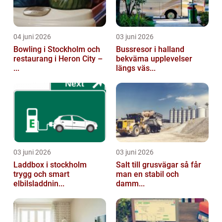
04 juni 2026
03 juni 2026
Bowling i Stockholm och
Bussresor i halland
restaurang i Heron City –
bekväma upplevelser
...
längs väs...
03 juni 2026
03 juni 2026
Laddbox i stockholm
Salt till grusvägar så får
trygg och smart
man en stabil och
elbilsladdnin...
damm...