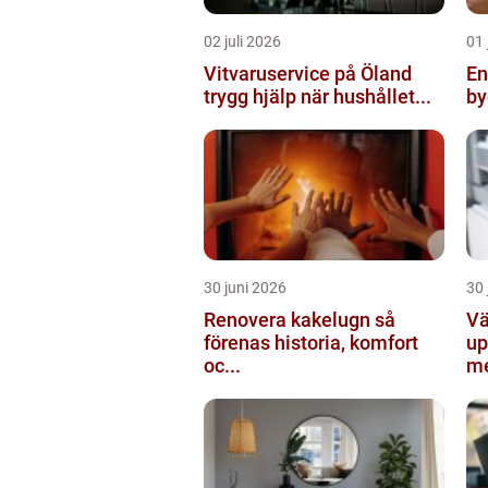
02 juli 2026
01 
Vitvaruservice på Öland
Ent
trygg hjälp när hushållet...
by
30 juni 2026
30 
Renovera kakelugn så
Vä
förenas historia, komfort
up
oc...
me