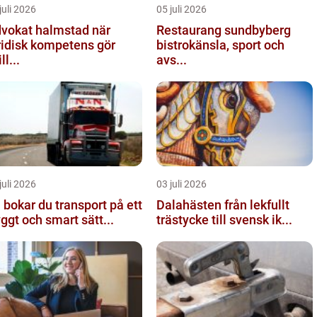
juli 2026
05 juli 2026
vokat halmstad när
Restaurang sundbyberg
ridisk kompetens gör
bistrokänsla, sport och
ll...
avs...
juli 2026
03 juli 2026
 bokar du transport på ett
Dalahästen från lekfullt
yggt och smart sätt...
trästycke till svensk ik...