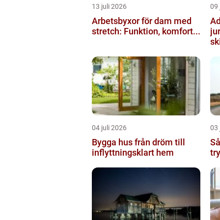
13 juli 2026
09 
Arbetsbyxor för dam med
Ad
stretch: Funktion, komfort...
ju
ski
04 juli 2026
03 
Bygga hus från dröm till
Så
inflyttningsklart hem
tr