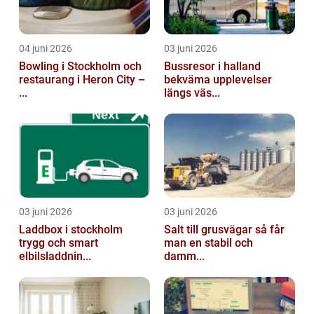
04 juni 2026
03 juni 2026
Bowling i Stockholm och
Bussresor i halland
restaurang i Heron City –
bekväma upplevelser
...
längs väs...
03 juni 2026
03 juni 2026
Laddbox i stockholm
Salt till grusvägar så får
trygg och smart
man en stabil och
elbilsladdnin...
damm...