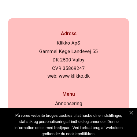
Adress
web:
www.klikko.dk
Menu
Annonsering
Om oss
På vores website bruges cookies til at huske dine indstillinger,
Cookies
statistik og personalisering af indhold og annoncer. Denne
information deles med tredjepart. Ved fortsat brug af websiden
Kontakta oss
godkender du cookiepolitikken.
Sitemap