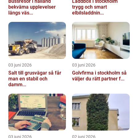
Bussresor i halland
Laddbox i stockholm
bekväma upplevelser
trygg och smart
längs väs...
elbilsladdnin...
03 juni 2026
03 juni 2026
Salt till grusvägar så får
Golvfirma i stockholm så
man en stabil och
väljer du rätt partner f...
damm...
03 juni 2026
02 juni 2026