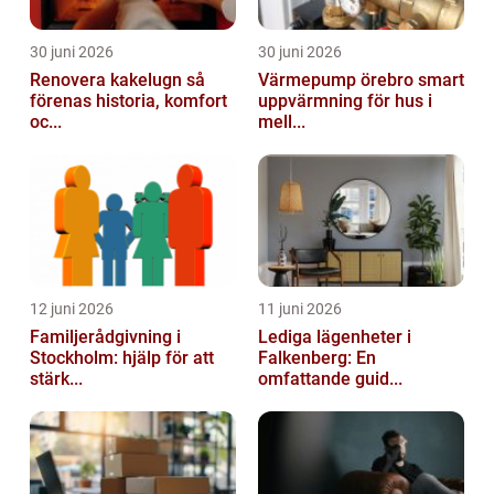
30 juni 2026
30 juni 2026
Renovera kakelugn så
Värmepump örebro smart
förenas historia, komfort
uppvärmning för hus i
oc...
mell...
12 juni 2026
11 juni 2026
Familjerådgivning i
Lediga lägenheter i
Stockholm: hjälp för att
Falkenberg: En
stärk...
omfattande guid...