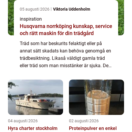
05 augusti 2026
Viktoria Uddenholm
inspiration
Husqvarna norrköping kunskap, service
och rätt maskin för din trädgård
Träd som har beskurits felaktigt eller på
annat sätt skadats kan behöva genomgå en
trädbesiktning. Likaså väldigt gamla träd
eller träd som man misstänker är sjuka. Det
görs för att ställa diagnos på trädet och
bedöma vilka åtgärder som är lämpligast...
04 augusti 2026
02 augusti 2026
Hyra charter stockholm
Proteinpulver en enkel