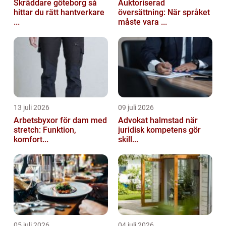
Skräddare göteborg så
Auktoriserad
hittar du rätt hantverkare
översättning: När språket
...
måste vara ...
13 juli 2026
09 juli 2026
Arbetsbyxor för dam med
Advokat halmstad när
stretch: Funktion,
juridisk kompetens gör
komfort...
skill...
05 juli 2026
04 juli 2026