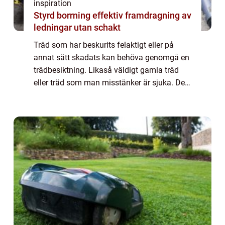
inspiration
Styrd borrning effektiv framdragning av
ledningar utan schakt
Träd som har beskurits felaktigt eller på
annat sätt skadats kan behöva genomgå en
trädbesiktning. Likaså väldigt gamla träd
eller träd som man misstänker är sjuka. Det
görs för att ställa diagnos på trädet och
bedöma vilka åtgärder som är lämpligast...