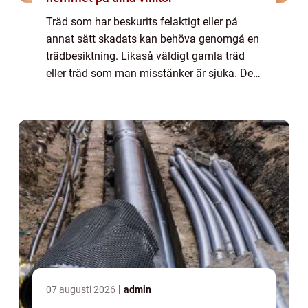
Träd som har beskurits felaktigt eller på
annat sätt skadats kan behöva genomgå en
trädbesiktning. Likaså väldigt gamla träd
eller träd som man misstänker är sjuka. Det
görs för att ställa diagnos på trädet och
bedöma vilka åtgärder som är lämpligast...
07 augusti 2026
admin