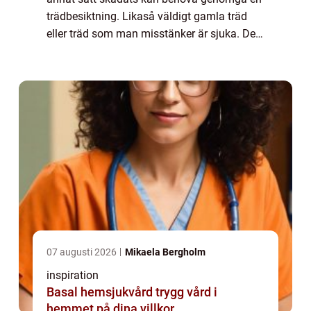
trädbesiktning. Likaså väldigt gamla träd
eller träd som man misstänker är sjuka. Det
görs för att ställa diagnos på trädet och
bedöma vilka åtgärder som är lämpligast...
07 augusti 2026
Mikaela Bergholm
inspiration
Basal hemsjukvård trygg vård i
hemmet på dina villkor