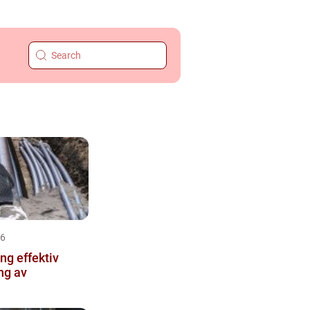
26
ektiv
ng av