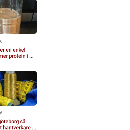
26
nkel
mer protein i ...
26
teborg så
tt hantverkare ...