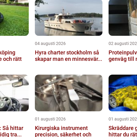
04 augusti 2026
02 augusti 20
köping
Hyra charter stockholm så
Proteinpulver en e
 och rätt
skapar man en minnesvär...
genväg till 
01 augusti 2026
01 augusti 20
 Så hittar
Kirurgiska instrument
Skräddare gö
dig tra...
precision, säkerhet och
hittar du rä